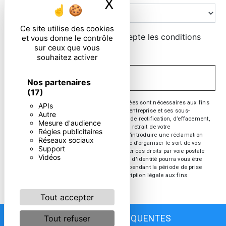
X
Masquer le ban
Ce site utilise des cookies
En cochant cette case, j'accepte les conditions
et vous donne le contrôle
sur ceux que vous
particulières ci-dessous **
souhaitez activer
ENVOYER
Nos partenaires
(17)
** Les données personnelles communiquées sont nécessaires aux fins
APIs
de vous contacter. Elles sont destinées à l'entreprise et ses sous-
Autre
traitants. Vous disposez de droits d’accès, de rectification, d’effacement,
Mesure d'audience
de portabilité, de limitation, d’opposition, de retrait de votre
Régies publicitaires
consentement à tout moment et du droit d’introduire une réclamation
Réseaux sociaux
auprès d’une autorité de contrôle, ainsi que d’organiser le sort de vos
Support
données post-mortem. Vous pouvez exercer ces droits par voie postale
Vidéos
ou par courrier électronique. Un justificatif d'identité pourra vous être
demandé. Nous conservons vos données pendant la période de prise
de contact puis pendant la durée de prescription légale aux fins
probatoire et de gestion des contentieux.
Tout accepter
Tout refuser
RECHERCHES FRÉQUENTES