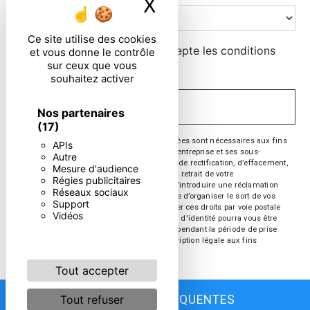
X
Masquer le ban
Ce site utilise des cookies
En cochant cette case, j'accepte les conditions
et vous donne le contrôle
sur ceux que vous
particulières ci-dessous **
souhaitez activer
ENVOYER
Nos partenaires
(17)
** Les données personnelles communiquées sont nécessaires aux fins
APIs
de vous contacter. Elles sont destinées à l'entreprise et ses sous-
Autre
traitants. Vous disposez de droits d’accès, de rectification, d’effacement,
Mesure d'audience
de portabilité, de limitation, d’opposition, de retrait de votre
Régies publicitaires
consentement à tout moment et du droit d’introduire une réclamation
Réseaux sociaux
auprès d’une autorité de contrôle, ainsi que d’organiser le sort de vos
Support
données post-mortem. Vous pouvez exercer ces droits par voie postale
Vidéos
ou par courrier électronique. Un justificatif d'identité pourra vous être
demandé. Nous conservons vos données pendant la période de prise
de contact puis pendant la durée de prescription légale aux fins
probatoire et de gestion des contentieux.
Tout accepter
Tout refuser
RECHERCHES FRÉQUENTES