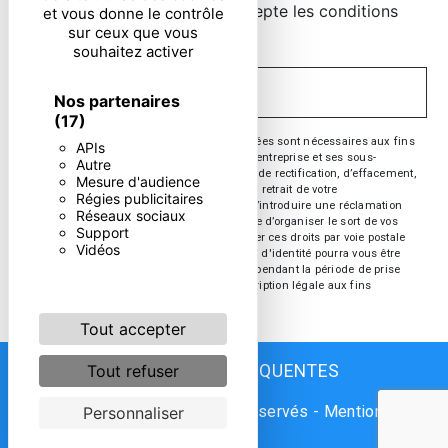
En cochant cette case, j'accepte les conditions
et vous donne le contrôle
sur ceux que vous
particulières ci-dessous **
souhaitez activer
ENVOYER
Nos partenaires
(17)
** Les données personnelles communiquées sont nécessaires aux fins
APIs
de vous contacter. Elles sont destinées à l'entreprise et ses sous-
Autre
traitants. Vous disposez de droits d’accès, de rectification, d’effacement,
Mesure d'audience
de portabilité, de limitation, d’opposition, de retrait de votre
Régies publicitaires
consentement à tout moment et du droit d’introduire une réclamation
Réseaux sociaux
auprès d’une autorité de contrôle, ainsi que d’organiser le sort de vos
Support
données post-mortem. Vous pouvez exercer ces droits par voie postale
Vidéos
ou par courrier électronique. Un justificatif d'identité pourra vous être
demandé. Nous conservons vos données pendant la période de prise
de contact puis pendant la durée de prescription légale aux fins
probatoire et de gestion des contentieux.
Tout accepter
Tout refuser
RECHERCHES FRÉQUENTES
©
Vistalid
- 2026 - Tous droits réservés -
Mentions
Personnaliser
légales