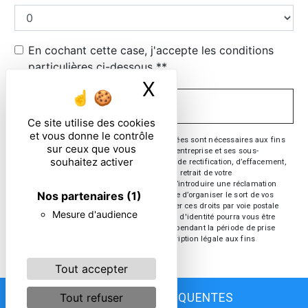
En cochant cette case, j'accepte les conditions
particulières ci-dessous **
X
Masquer le ban
ENVOYER
Ce site utilise des cookies
et vous donne le contrôle
** Les données personnelles communiquées sont nécessaires aux fins
sur ceux que vous
de vous contacter. Elles sont destinées à l'entreprise et ses sous-
souhaitez activer
traitants. Vous disposez de droits d’accès, de rectification, d’effacement,
de portabilité, de limitation, d’opposition, de retrait de votre
consentement à tout moment et du droit d’introduire une réclamation
Nos partenaires
(1)
auprès d’une autorité de contrôle, ainsi que d’organiser le sort de vos
données post-mortem. Vous pouvez exercer ces droits par voie postale
Mesure d'audience
ou par courrier électronique. Un justificatif d'identité pourra vous être
demandé. Nous conservons vos données pendant la période de prise
de contact puis pendant la durée de prescription légale aux fins
probatoire et de gestion des contentieux.
Tout accepter
Tout refuser
RECHERCHES FRÉQUENTES