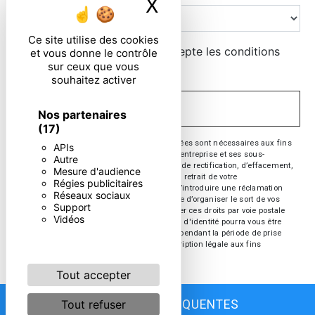
X
Masquer le ban
Ce site utilise des cookies
En cochant cette case, j'accepte les conditions
et vous donne le contrôle
sur ceux que vous
particulières ci-dessous **
souhaitez activer
ENVOYER
Nos partenaires
(17)
** Les données personnelles communiquées sont nécessaires aux fins
APIs
de vous contacter. Elles sont destinées à l'entreprise et ses sous-
Autre
traitants. Vous disposez de droits d’accès, de rectification, d’effacement,
Mesure d'audience
de portabilité, de limitation, d’opposition, de retrait de votre
Régies publicitaires
consentement à tout moment et du droit d’introduire une réclamation
Réseaux sociaux
auprès d’une autorité de contrôle, ainsi que d’organiser le sort de vos
Support
données post-mortem. Vous pouvez exercer ces droits par voie postale
Vidéos
ou par courrier électronique. Un justificatif d'identité pourra vous être
demandé. Nous conservons vos données pendant la période de prise
de contact puis pendant la durée de prescription légale aux fins
probatoire et de gestion des contentieux.
Tout accepter
Tout refuser
RECHERCHES FRÉQUENTES