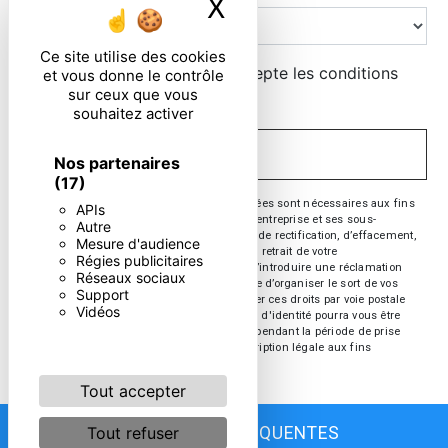
X
Masquer le ban
Ce site utilise des cookies
En cochant cette case, j'accepte les conditions
et vous donne le contrôle
sur ceux que vous
particulières ci-dessous **
souhaitez activer
ENVOYER
Nos partenaires
(17)
** Les données personnelles communiquées sont nécessaires aux fins
APIs
de vous contacter. Elles sont destinées à l'entreprise et ses sous-
Autre
traitants. Vous disposez de droits d’accès, de rectification, d’effacement,
Mesure d'audience
de portabilité, de limitation, d’opposition, de retrait de votre
Régies publicitaires
consentement à tout moment et du droit d’introduire une réclamation
Réseaux sociaux
auprès d’une autorité de contrôle, ainsi que d’organiser le sort de vos
Support
données post-mortem. Vous pouvez exercer ces droits par voie postale
Vidéos
ou par courrier électronique. Un justificatif d'identité pourra vous être
demandé. Nous conservons vos données pendant la période de prise
de contact puis pendant la durée de prescription légale aux fins
probatoire et de gestion des contentieux.
Tout accepter
Tout refuser
RECHERCHES FRÉQUENTES