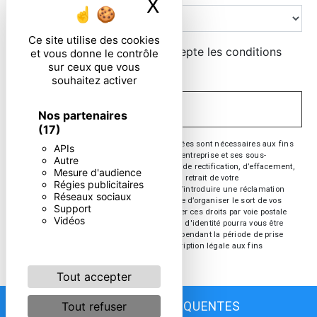
X
Masquer le ban
Ce site utilise des cookies
En cochant cette case, j'accepte les conditions
et vous donne le contrôle
sur ceux que vous
particulières ci-dessous **
souhaitez activer
ENVOYER
Nos partenaires
(17)
** Les données personnelles communiquées sont nécessaires aux fins
APIs
de vous contacter. Elles sont destinées à l'entreprise et ses sous-
Autre
traitants. Vous disposez de droits d’accès, de rectification, d’effacement,
Mesure d'audience
de portabilité, de limitation, d’opposition, de retrait de votre
Régies publicitaires
consentement à tout moment et du droit d’introduire une réclamation
Réseaux sociaux
auprès d’une autorité de contrôle, ainsi que d’organiser le sort de vos
Support
données post-mortem. Vous pouvez exercer ces droits par voie postale
Vidéos
ou par courrier électronique. Un justificatif d'identité pourra vous être
demandé. Nous conservons vos données pendant la période de prise
de contact puis pendant la durée de prescription légale aux fins
probatoire et de gestion des contentieux.
Tout accepter
Tout refuser
RECHERCHES FRÉQUENTES